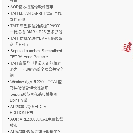
設備
AOR接收機新增軟體應用
TAIT與HANDSFREE簽訂合作
夥伴關係
TAIT 新型數位對講機TP9900
一機切換 DMR、P25 及多頻段
TAIT 併購全球性LMR系統製造
商「 RFI 」
Sepura Launches Streamlined
TETRA Hand Portable
TAIT贏得全世界最大的無線網
路之一，即紐西蘭全國公共安全
網
Windows版ARL2300LOCAL控
制與記憶管理軟體發布
Sepura被英國私募股權集團
Epiris收購
AR2300 I/Q SEPCIAL
EDITION上市
AOR ARL2300LOCAL免費軟體
發布
AR5700D數位通訊接收機的免