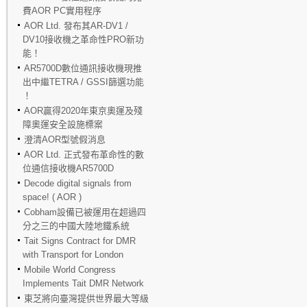
費AOR PC實用程序
AOR Ltd. 發布其AR-DV1 /
DV10接收機之革命性PRO新功
能！
AR5700D數位通訊接收機現推
出中繼TETRA / GSSI篩選功能
！
AOR贏得2020年東京奧運及殘
障奧運安全設施標案
澄清AOR型號假消息
AOR Ltd. 正式發布革命性的數
位通信接收機AR5700D
Decode digital signals from
space! ( AOR )
Cobham設備已被運用在超過四
分之三的中國大陸地鐵系統
Tait Signs Contract for DMR
with Transport for London
Mobile World Congress
Implements Tait DMR Network
東芝將向臺灣提供世界最大等級