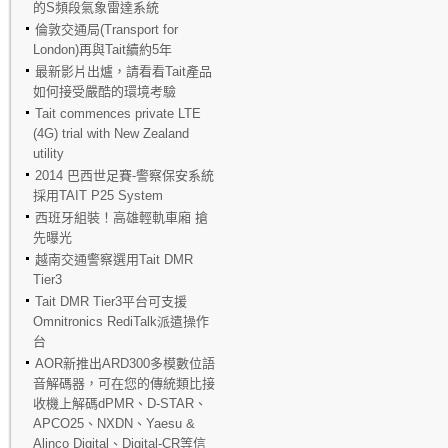
的S頻段氣象雷達系統
倫敦交通局(Transport for
London)再與Tait續約5年
最新影片出爐，請看看Tait產品
如何接受嚴酷的環境考驗
Tait commences private LTE
(4G) trial with New Zealand
utility
2014 巴西世足賽-警察保安系統
採用TAIT P25 System
西班牙組裝！高雄輕軌車廂 搶
先曝光
越南交通警察選用Tait DMR
Tier3
Tait DMR Tier3平台可支援
Omnitronics RediTalk派遣操作
台
AOR新推出ARD300多模數位語
音解碼器，可在您的傳統類比接
收機上解碼dPMR、D-STAR、
APCO25、NXDN、Yaesu &
Alinco Digital、Digital-CR等信