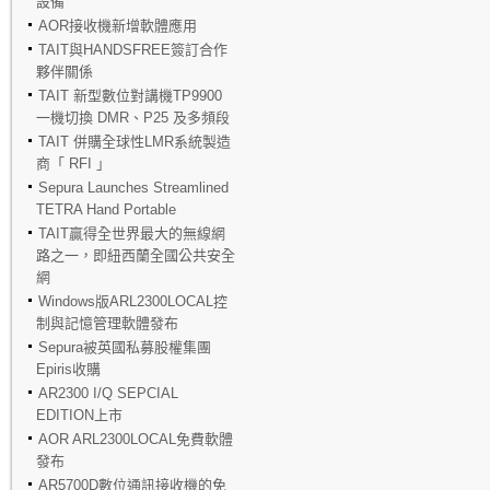
設備
AOR接收機新增軟體應用
TAIT與HANDSFREE簽訂合作
夥伴關係
TAIT 新型數位對講機TP9900
一機切換 DMR、P25 及多頻段
TAIT 併購全球性LMR系統製造
商「 RFI 」
Sepura Launches Streamlined
TETRA Hand Portable
TAIT贏得全世界最大的無線網
路之一，即紐西蘭全國公共安全
網
Windows版ARL2300LOCAL控
制與記憶管理軟體發布
Sepura被英國私募股權集團
Epiris收購
AR2300 I/Q SEPCIAL
EDITION上市
AOR ARL2300LOCAL免費軟體
發布
AR5700D數位通訊接收機的免