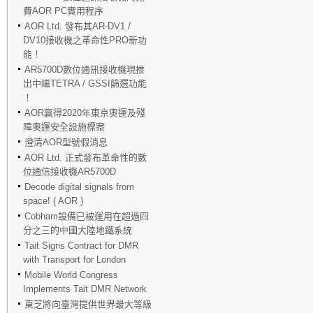
費AOR PC實用程序
AOR Ltd. 發布其AR-DV1 /
DV10接收機之革命性PRO新功
能！
AR5700D數位通訊接收機現推
出中繼TETRA / GSSI篩選功能
！
AOR贏得2020年東京奧運及殘
障奧運安全設施標案
澄清AOR型號假消息
AOR Ltd. 正式發布革命性的數
位通信接收機AR5700D
Decode digital signals from
space! ( AOR )
Cobham設備已被運用在超過四
分之三的中國大陸地鐵系統
Tait Signs Contract for DMR
with Transport for London
Mobile World Congress
Implements Tait DMR Network
東芝將向臺灣提供世界最大等級