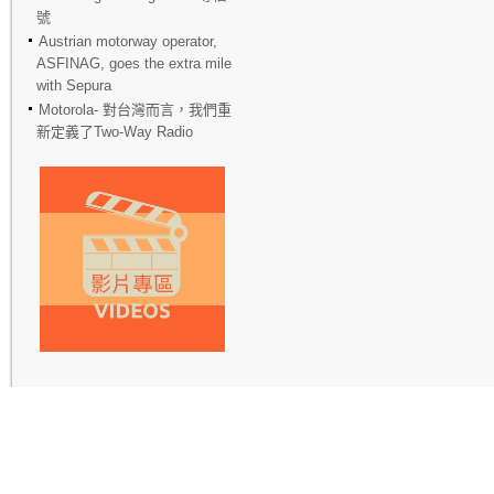
號
Austrian motorway operator,
ASFINAG, goes the extra mile
with Sepura
Motorola- 對台灣而言，我們重
新定義了Two-Way Radio