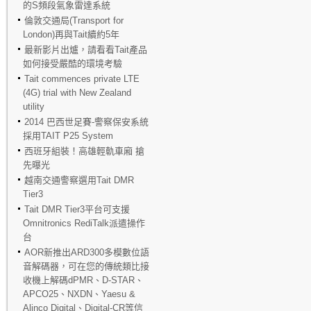
的S頻段氣象雷達系統
倫敦交通局(Transport for
London)再與Tait續約5年
最新影片出爐，請看看Tait產品
如何接受嚴酷的環境考驗
Tait commences private LTE
(4G) trial with New Zealand
utility
2014 巴西世足賽-警察保安系統
採用TAIT P25 System
西班牙組裝！高雄輕軌車廂 搶
先曝光
越南交通警察選用Tait DMR
Tier3
Tait DMR Tier3平台可支援
Omnitronics RediTalk派遣操作
台
AOR新推出ARD300多模數位語
音解碼器，可在您的傳統類比接
收機上解碼dPMR、D-STAR、
APCO25、NXDN、Yaesu &
Alinco Digital、Digital-CR等信