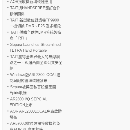
AOR接收機新增軟體應用
TAIT與HANDSFREE簽訂合作
夥伴關係
TAIT 新型數位對講機TP9900
一機切換 DMR、P25 及多頻段
TAIT 併購全球性LMR系統製造
商「 RFI 」
Sepura Launches Streamlined
TETRA Hand Portable
TAIT贏得全世界最大的無線網
路之一，即紐西蘭全國公共安全
網
Windows版ARL2300LOCAL控
制與記憶管理軟體發布
Sepura被英國私募股權集團
Epiris收購
AR2300 I/Q SEPCIAL
EDITION上市
AOR ARL2300LOCAL免費軟體
發布
AR5700D數位通訊接收機的免
費AOR PC實用程序