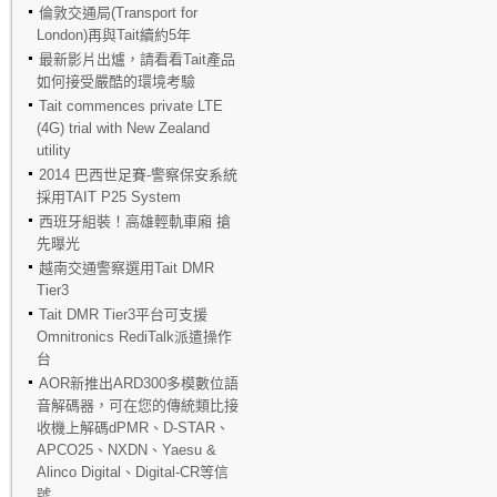
倫敦交通局(Transport for
London)再與Tait續約5年
最新影片出爐，請看看Tait產品
如何接受嚴酷的環境考驗
Tait commences private LTE
(4G) trial with New Zealand
utility
2014 巴西世足賽-警察保安系統
採用TAIT P25 System
西班牙組裝！高雄輕軌車廂 搶
先曝光
越南交通警察選用Tait DMR
Tier3
Tait DMR Tier3平台可支援
Omnitronics RediTalk派遣操作
台
AOR新推出ARD300多模數位語
音解碼器，可在您的傳統類比接
收機上解碼dPMR、D-STAR、
APCO25、NXDN、Yaesu &
Alinco Digital、Digital-CR等信
號