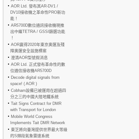
AOR Ltd. 發布其AR-DV1 /
DV10接收機之革命性PRO新功
能！
AR5700D數位通訊接收機現推
出中繼TETRA / GSSI篩選功能
！
AOR贏得2020年東京奧運及殘
障奧運安全設施標案
澄清AOR型號假消息
AOR Ltd. 正式發布革命性的數
位通信接收機AR5700D
Decode digital signals from
space! ( AOR )
Cobham設備已被運用在超過四
分之三的中國大陸地鐵系統
Tait Signs Contract for DMR
with Transport for London
Mobile World Congress
Implements Tait DMR Network
東芝將向臺灣提供世界最大等級
的S頻段氣象雷達系統