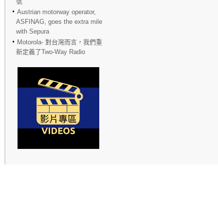
號
Austrian motorway operator,
ASFINAG, goes the extra mile
with Sepura
Motorola- 對台灣而言，我們重
新定義了Two-Way Radio