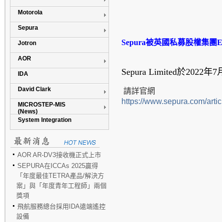
Motorola
Sepura
Sepura
被英國私募股權集團
E
Jotron
AOR
Sepura Limited
於
2022
年
7
IDA
David Clark
請詳官網
https://www.sepura.com/artic
MICROSTEP-MIS
(News)
System Integration
AOR AR-DV3接收機正式上市
SEPURA在ICCAs 2025贏得
「年度最佳TETRA產品/解決方
案」與「年度青年工程師」兩個
獎項
飛航服務總台採用IDA遠端遙控
設備