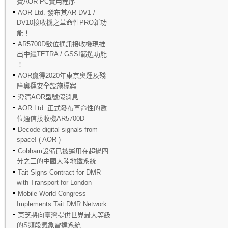
費AOR PC實用程序
AOR Ltd. 發布其AR-DV1 /
DV10接收機之革命性PRO新功
能！
AR5700D數位通訊接收機現推
出中繼TETRA / GSSI篩選功能
！
AOR贏得2020年東京奧運及殘
障奧運安全設施標案
澄清AOR型號假消息
AOR Ltd. 正式發布革命性的數
位通信接收機AR5700D
Decode digital signals from
space! ( AOR )
Cobham設備已被運用在超過四
分之三的中國大陸地鐵系統
Tait Signs Contract for DMR
with Transport for London
Mobile World Congress
Implements Tait DMR Network
東芝將向臺灣提供世界最大等級
的S頻段氣象雷達系統