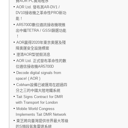
費AOR PC實用程序
AOR Ltd. 發布其AR-DV1 /
DV10接收機之革命性PRO新功
能！
AR5700D數位通訊接收機現推
出中繼TETRA / GSSI篩選功能
！
AOR贏得2020年東京奧運及殘
障奧運安全設施標案
澄清AOR型號假消息
AOR Ltd. 正式發布革命性的數
位通信接收機AR5700D
Decode digital signals from
space! ( AOR )
Cobham設備已被運用在超過四
分之三的中國大陸地鐵系統
Tait Signs Contract for DMR
with Transport for London
Mobile World Congress
Implements Tait DMR Network
東芝將向臺灣提供世界最大等級
的S頻段氣象雷達系統