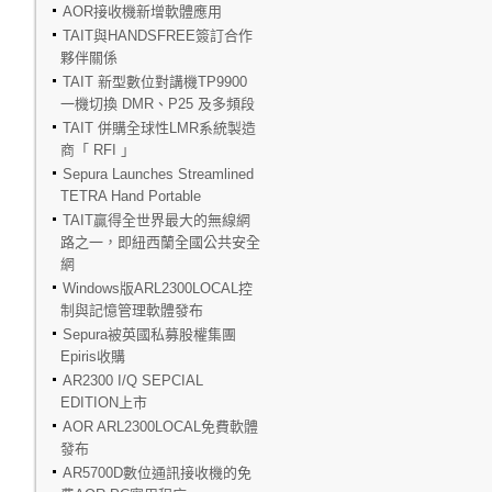
AOR接收機新增軟體應用
TAIT與HANDSFREE簽訂合作
夥伴關係
TAIT 新型數位對講機TP9900
一機切換 DMR、P25 及多頻段
TAIT 併購全球性LMR系統製造
商「 RFI 」
Sepura Launches Streamlined
TETRA Hand Portable
TAIT贏得全世界最大的無線網
路之一，即紐西蘭全國公共安全
網
Windows版ARL2300LOCAL控
制與記憶管理軟體發布
Sepura被英國私募股權集團
Epiris收購
AR2300 I/Q SEPCIAL
EDITION上市
AOR ARL2300LOCAL免費軟體
發布
AR5700D數位通訊接收機的免