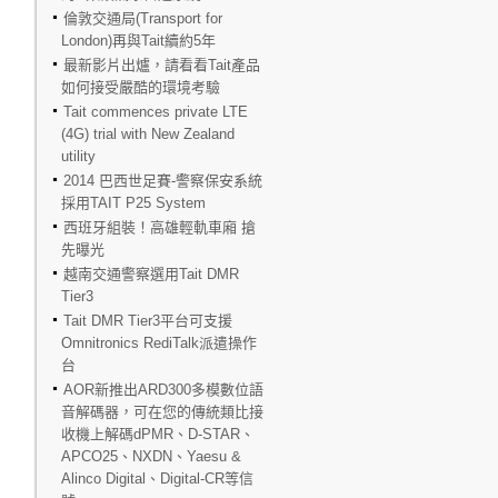
倫敦交通局(Transport for
London)再與Tait續約5年
最新影片出爐，請看看Tait產品
如何接受嚴酷的環境考驗
Tait commences private LTE
(4G) trial with New Zealand
utility
2014 巴西世足賽-警察保安系統
採用TAIT P25 System
西班牙組裝！高雄輕軌車廂 搶
先曝光
越南交通警察選用Tait DMR
Tier3
Tait DMR Tier3平台可支援
Omnitronics RediTalk派遣操作
台
AOR新推出ARD300多模數位語
音解碼器，可在您的傳統類比接
收機上解碼dPMR、D-STAR、
APCO25、NXDN、Yaesu &
Alinco Digital、Digital-CR等信