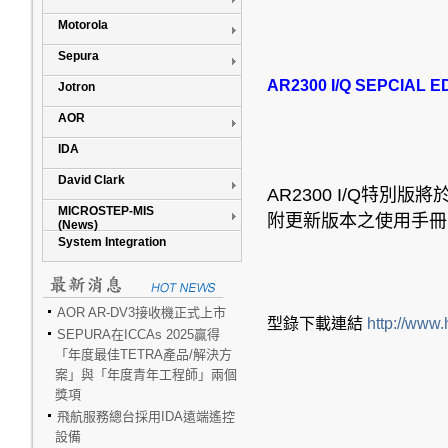
Motorola
Sepura
AR2300 I/Q SEPCIAL E
Jotron
AOR
IDA
David Clark
AR2300 I/Q
特別版將
MICROSTEP-MIS
附更新版本之使用手冊
(News)
System Integration
AOR AR-DV3接收機正式上市
型錄下載
連結
http://www
SEPURA在ICCAs 2025贏得
「年度最佳TETRA產品/解決方
案」與「年度青年工程師」兩個
獎項
飛航服務總台採用IDA遠端遙控
設備