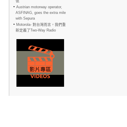
號
Austrian motorway operator,
ASFINAG, goes the extra mile
with Sepura
Motorola- 對台灣而言，我們重
新定義了Two-Way Radio