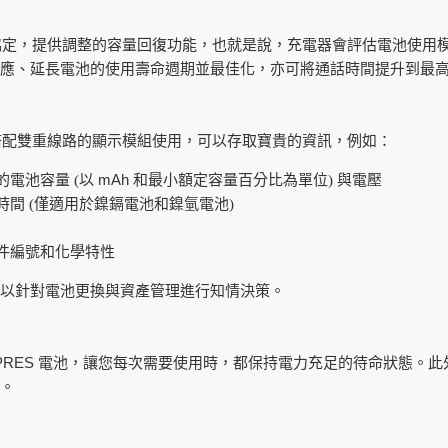
定，提供調整的容量回復功能，也就是說，充電器會評估電池使用
應、延長電池的使用壽命週期並最佳化，亦可將通話時間提升到最
搭配雙重線路的顯示模組使用，可以存取寶貴的資訊，例如：
mAh
電池容量 (以
和最小額定容量百分比為單位) 與電壓
間 (僅適用於鎳鎘電池和鎳氫電池)
件編號和化學特性
以針對電池更換與資產管理進行知情決策。
PRES
電池，讓您每次需要使用時，都保持電力充足的待命狀態。此
。