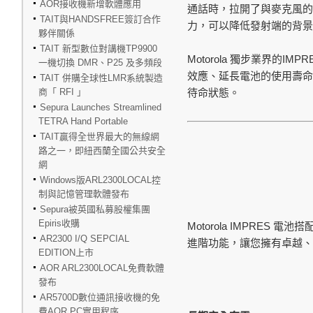
AOR接收機新增軟體應用
通話時，拉開了與麥克風的
TAIT與HANDSFREE簽訂合作
力，可以降低發射端的背景
夥伴關係
TAIT 新型數位對講機TP9900
Motorola
IMPR
獨步業界的
一機切換 DMR、P25 及多頻段
效應、延長電池的使用壽
TAIT 併購全球性LMR系統製造
商「 RFI 」
待命狀態。
Sepura Launches Streamlined
TETRA Hand Portable
TAIT贏得全世界最大的無線網
路之一，即紐西蘭全國公共安全
網
Windows版ARL2300LOCAL控
制與記憶管理軟體發布
Sepura被英國私募股權集團
Epiris收購
Motorola IMPRES
電池搭
AR2300 I/Q SEPCIAL
進階功能，讓您擁有卓越、
EDITION上市
AOR ARL2300LOCAL免費軟體
發布
AR5700D數位通訊接收機的免
費AOR PC實用程序