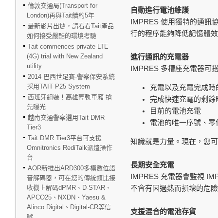
倫敦交通局(Transport for
自動進行電池維護
London)再與Tait續約5年
IMPRES
使用獨特的通訊協
最新影片出爐，請看看Tait產品
行的程序能夠降低記憶體效
如何接受嚴酷的環境考驗
Tait commences private LTE
(4G) trial with New Zealand
進行通訊的充電器
utility
IMPRES
多槽座充電器可
2014 巴西世足賽-警察保安系統
採用TAIT P25 System
充電以及充電完成時的
西班牙組裝！高雄輕軌車廂 搶
完成快速充電的剩餘時
先曝光
目前的電池充電
越南交通警察選用Tait DMR
電池的唯一序號、零
Tier3
Tait DMR Tier3平台可支援
知識就是力量。現在，您可
Omnitronics RediTalk派遣操作
台
長期安全充電
AOR新推出ARD300多模數位語
IMPRES
IM
充電器會監視
音解碼器，可在您的傳統類比接
收機上解碼dPMR、D-STAR、
不會有因過熱而損壞的危險
APCO25、NXDN、Yaesu &
Alinco Digital、Digital-CR等信
支援混合的電池存貨
號