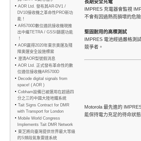
長期安全充電
AOR Ltd. 發布其AR-DV1 /
IMPRES
IM
充電器會監視
DV10接收機之革命性PRO新功
不會有因過熱而損壞的危險
能！
AR5700D數位通訊接收機現推
堅固耐用的高標測試
出中繼TETRA / GSSI篩選功能
！
IMPRES
電池經過嚴格測
AOR贏得2020年東京奧運及殘
競爭者。
障奧運安全設施標案
澄清AOR型號假消息
AOR Ltd. 正式發布革命性的數
位通信接收機AR5700D
Decode digital signals from
space! ( AOR )
Cobham設備已被運用在超過四
分之三的中國大陸地鐵系統
Tait Signs Contract for DMR
Motorola
IMPRE
最先進的
with Transport for London
能保持電力充足的待命狀態
Mobile World Congress
Implements Tait DMR Network
東芝將向臺灣提供世界最大等級
的S頻段氣象雷達系統