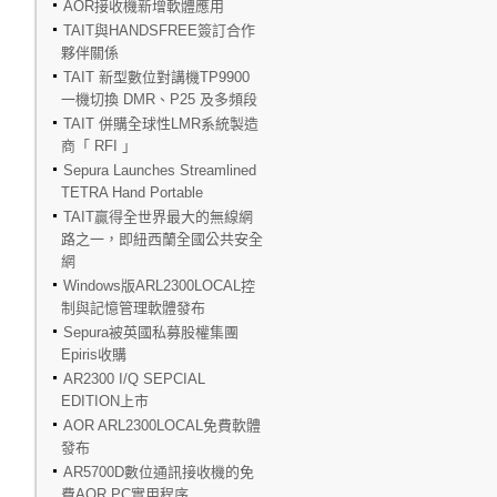
AOR接收機新增軟體應用
TAIT與HANDSFREE簽訂合作
夥伴關係
TAIT 新型數位對講機TP9900
一機切換 DMR、P25 及多頻段
TAIT 併購全球性LMR系統製造
商「 RFI 」
Sepura Launches Streamlined
TETRA Hand Portable
TAIT贏得全世界最大的無線網
路之一，即紐西蘭全國公共安全
網
Windows版ARL2300LOCAL控
制與記憶管理軟體發布
Sepura被英國私募股權集團
Epiris收購
AR2300 I/Q SEPCIAL
EDITION上市
AOR ARL2300LOCAL免費軟體
發布
AR5700D數位通訊接收機的免
費AOR PC實用程序