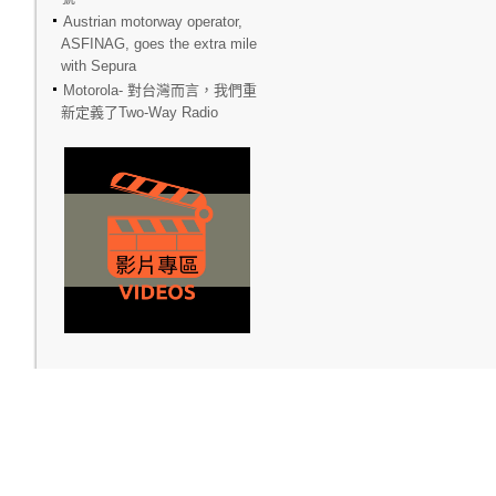
Austrian motorway operator,
ASFINAG, goes the extra mile
with Sepura
Motorola- 對台灣而言，我們重
新定義了Two-Way Radio