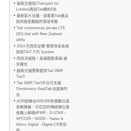
倫敦交通局(Transport for
London)再與Tait續約5年
最新影片出爐，請看看Tait產品
如何接受嚴酷的環境考驗
Tait commences private LTE
(4G) trial with New Zealand
utility
2014 巴西世足賽-警察保安系統
採用TAIT P25 System
西班牙組裝！高雄輕軌車廂 搶
先曝光
越南交通警察選用Tait DMR
Tier3
Tait DMR Tier3平台可支援
Omnitronics RediTalk派遣操作
台
AOR新推出ARD300多模數位語
音解碼器，可在您的傳統類比接
收機上解碼dPMR、D-STAR、
APCO25、NXDN、Yaesu &
Alinco Digital、Digital-CR等信
號