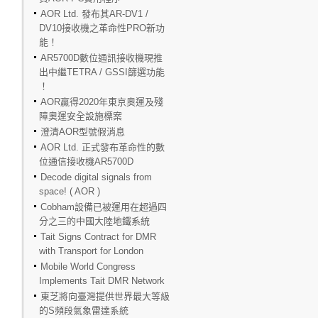
AOR Ltd. 發布其AR-DV1 /
DV10接收機之革命性PRO新功
能！
AR5700D數位通訊接收機現推
出中繼TETRA / GSSI篩選功能
！
AOR贏得2020年東京奧運及殘
障奧運安全設施標案
澄清AOR型號假消息
AOR Ltd. 正式發布革命性的數
位通信接收機AR5700D
Decode digital signals from
space! ( AOR )
Cobham設備已被運用在超過四
分之三的中國大陸地鐵系統
Tait Signs Contract for DMR
with Transport for London
Mobile World Congress
Implements Tait DMR Network
東芝將向臺灣提供世界最大等級
的S頻段氣象雷達系統